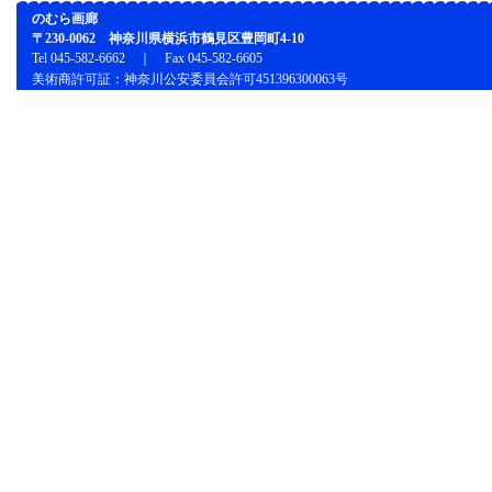
のむら画廊
〒230-0062 神奈川県横浜市鶴見区豊岡町4-10
Tel 045-582-6662 ｜ Fax 045-582-6605
美術商許可証：神奈川公安委員会許可451396300063号