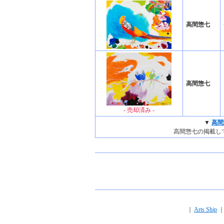
高間惣七
高間惣七
- 売却済み -
▼
高間
高間惣七の掲載し
｜
Arts Ship