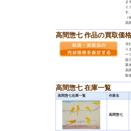
ま
イ
す
（
高間
高間惣七 作品の買取価
当
り
ー
提
業
高
取
高間惣七 在庫一覧
高間惣七在庫一覧
作家名
高間惣七