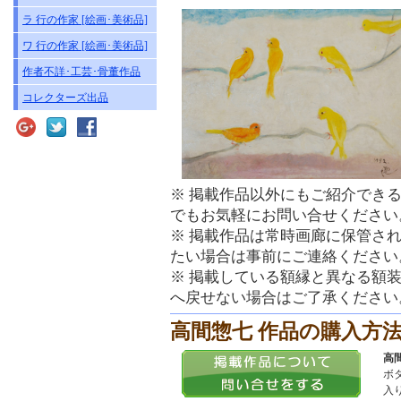
ラ 行の作家 [絵画･美術品]
ワ 行の作家 [絵画･美術品]
作者不詳･工芸･骨董作品
コレクターズ出品
※ 掲載作品以外にもご紹介でき
でもお気軽にお問い合せください
※ 掲載作品は常時画廊に保管さ
たい場合は事前にご連絡ください
※ 掲載している額縁と異なる額
へ戻せない場合はご了承ください
高間惣七 作品の購入方
高間
ボ
入