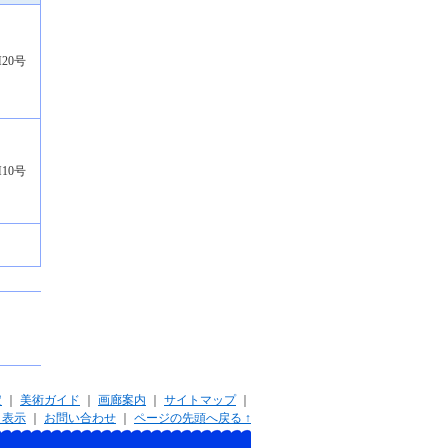
20号
10号
定
｜
美術ガイド
｜
画廊案内
｜
サイトマップ
｜
く表示
｜
お問い合わせ
｜
ページの先頭へ戻る ↑