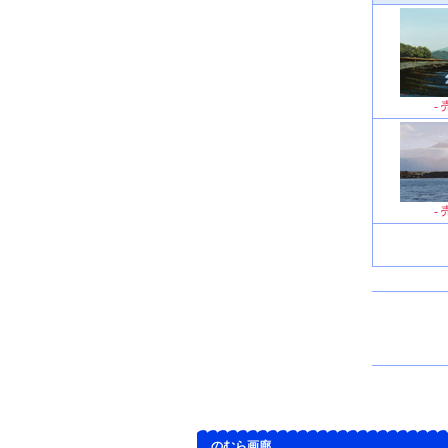
-
-
のむら画廊