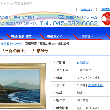
s Ship のむら画廊！
｜
Arts Ship
｜
画廊案
売却･買取･査定
美術ガイド
画廊案内
百瀬智宏 作品一覧
>
百瀬智宏「三保の富士」油彩20号
「三保の富士」 油彩20号
作家名
百瀬智宏
タイトル
三保の富士
技法
キャンバスに油彩
サイズ
M20号 [
絵画寸法表
]
体裁
額装
制作年
2001年作
鑑定証書
無し（真作保証）