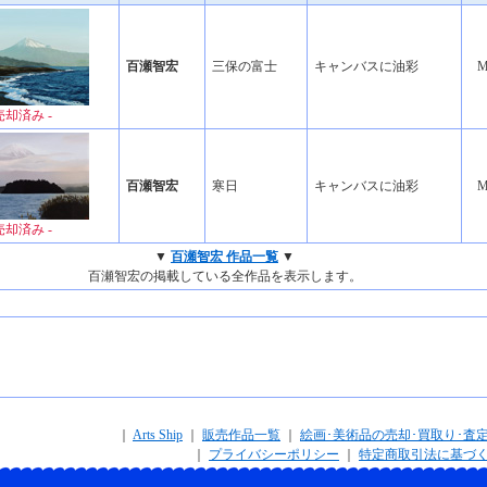
百瀬智宏
三保の富士
キャンバスに油彩
M
 売却済み -
百瀬智宏
寒日
キャンバスに油彩
M
 売却済み -
▼
百瀬智宏 作品一覧
▼
百瀬智宏の掲載している全作品を表示します。
｜
Arts Ship
｜
販売作品一覧
｜
絵画･美術品の売却･買取り･査
｜
プライバシーポリシー
｜
特定商取引法に基づ