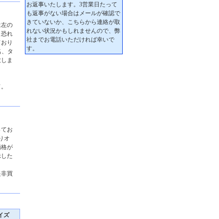
は左の
、恐れ
ており
名、タ
致しま
て。
ってお
りオ
価格が
示した
是非買
イズ