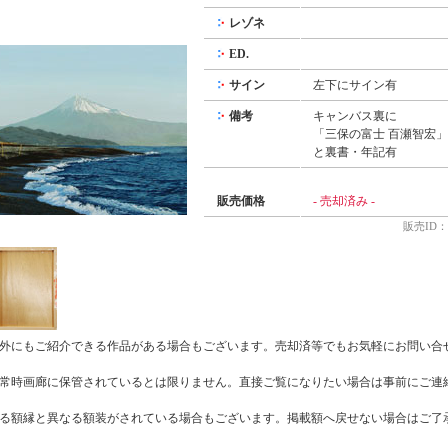
レゾネ
ED.
サイン
左下にサイン有
備考
キャンバス裏に
「三保の富士 百瀬智宏」
と裏書・年記有
販売価格
- 売却済み -
販売ID：7
以外にもご紹介できる作品がある場合もございます。売却済等でもお気軽にお問い合
は常時画廊に保管されているとは限りません。直接ご覧になりたい場合は事前にご連
いる額縁と異なる額装がされている場合もございます。掲載額へ戻せない場合はご了