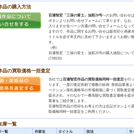
作品の購入方法
百瀬智宏「三保の富士」油彩20号
へのお問い合わせ
ボタンよりお問い合せフォームにて承ります。なお
入りますが全ページ共通の問い合せフォームとなっ
ますので、作品に関するお問い合せは販売IDと画家
イトルを必ず本文内に含めて下さいますようお願い
す。
（例）
百瀬智宏「三保の富士」油彩20号の購入値段につい
(730020)
 作品の買取価格一括査定
当社では
百瀬智宏作品の買取価格同時一括査定
を行
ります。一度の査定依頼で複数の絵画･美術品業者よ
ークション落札価格等の市場相場に基づく買取査定
提示され、そのなかで一番高額な買取査定価格を提
業者をご紹介致します。
百瀬智宏作品の売却をお考えの方は左記ボタンより
取価格同時一括査定をご利用ください。
在庫一覧
庫一覧
作家名
タイトル
技法
サ