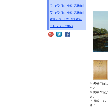
ラ 行の作家 [絵画･美術品]
ワ 行の作家 [絵画･美術品]
作者不詳･工芸･骨董作品
コレクターズ出品
※ 掲載作品
さい。
※ 掲載作品
さい。
※ 掲載して
さい。