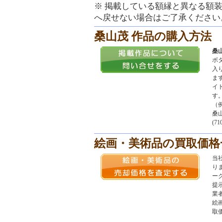
※ 掲載している額縁と異なる額
へ戻せない場合はご了承ください
桑山茂 作品の購入方法
桑
ボ
入
ま
イ
す
（
桑
(71
絵画・美術品の買取価格
当
り
ー
提
業
絵
取