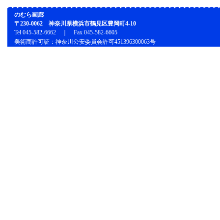
のむら画廊
〒230-0062 神奈川県横浜市鶴見区豊岡町4-10
Tel 045-582-6662 ｜ Fax 045-582-6605
美術商許可証：神奈川公安委員会許可451396300063号