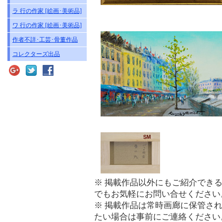
ラ 行の作家 [絵画･美術品]
ワ 行の作家 [絵画･美術品]
作者不詳･工芸･骨董作品
コレクターズ出品
※ 掲載作品以外にもご紹介でき
でもお気軽にお問い合せください
※ 掲載作品は常時画廊に保管さ
たい場合は事前にご連絡ください