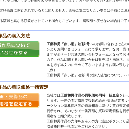
以外にもご紹介できる作品がある場合もございます。売却済等でもお気軽にお問い合
は常時画廊に保管されているとは限りません。直接ご覧になりたい場合は事前にご連
いる額縁と異なる額装がされている場合もございます。掲載額へ戻せない場合はご了
作品の購入方法
工藤和男「赤い網」油彩0号
へのお問い合わせは左の
ンよりお問い合せフォームにて承ります。なお、恐
ますが全ページ共通の問い合せフォームとなってお
ので、作品に関するお問い合せは販売IDと画家名、
ルを必ず本文内に含めて下さいますようお願い致し
（例）
工藤和男「赤い網」油彩0号の購入値段について。(7101
 作品の買取価格一括査定
当社では
工藤和男作品の買取価格同時一括査定
を行
ります。一度の査定依頼で複数の絵画･美術品業者よ
ークション落札価格等の市場相場に基づく買取査定
提示され、そのなかで一番高額な買取査定価格を提
業者をご紹介致します。
工藤和男作品の売却をお考えの方は左記ボタンより
取価格同時一括査定をご利用ください。