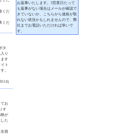
せくだ
絡くだ
承くだ
ボタ
れ入り
ります
タイト
ます。
14)
ってお
りオ
価格が
示した
是非買