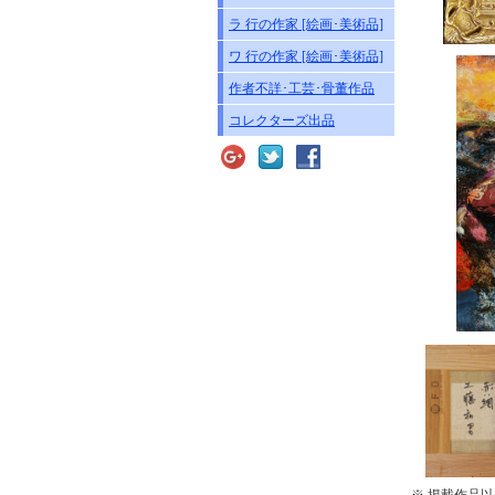
ラ 行の作家 [絵画･美術品]
ワ 行の作家 [絵画･美術品]
作者不詳･工芸･骨董作品
コレクターズ出品