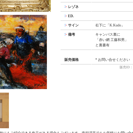
レゾネ
ED.
サイン
右下に「K.Kudo」
備考
キャンバス裏に
「赤い網 工藤和男」
と裏書有
販売価格
* お問い合せください
販売ID：7