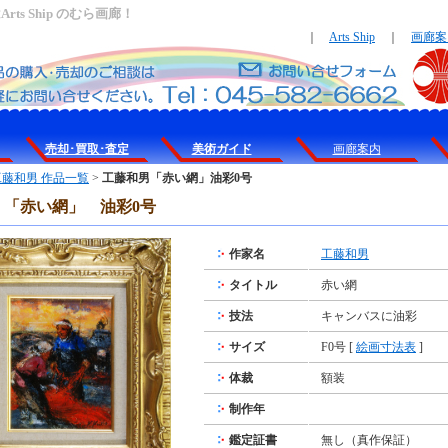
s Ship のむら画廊！
｜
Arts Ship
｜
画廊案
売却･買取･査定
美術ガイド
画廊案内
工藤和男 作品一覧
>
工藤和男「赤い網」油彩0号
 「赤い網」 油彩0号
作家名
工藤和男
タイトル
赤い網
技法
キャンバスに油彩
サイズ
F0号 [
絵画寸法表
]
体裁
額装
制作年
鑑定証書
無し（真作保証）