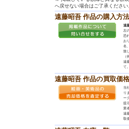
へ戻せない場合はご了承ください
遠藤昭吾 作品の購入方
遠
左
恐
お
名
致
（
遠
て。
遠藤昭吾 作品の買取価
当
り
ー
提
業
遠
取