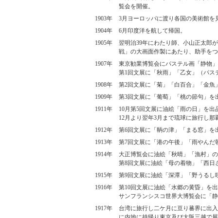
覧会を開催。
1903年
3月ヨーロッパに渡り各国の美術館を
1904年
6月印度洋を航して帰国。
1905年
翌明治39年にわたり師、小山正太郎
戦」の大画面作製にあたり、助手をつ
1907年
東京勧業博覧会にパステル画「静物」
第1回文展に「秋雨」「乙女」（パス
1908年
第2回文展に「菊」「白百合」「金魚
1909年
第3回文展に「葡萄」「桃の節句」を
1911年
10月第5回文展に油絵「雨の日」を出
12月より翌年3月まで琉球に旅行し
1912年
第6回文展に「鞆の津」「まる窓」を
1913年
第7回文展に「港の午後」「雨やんだ
1914年
大正博覧会に油絵「秋晴」「漁村」の
第8回文展に油絵「母の着物」「西日
1915年
第9回文展に油絵「深潭」「野うるし
1916年
第10回文展に油絵「水郷の黄昏」を
サンフランシスコ世界大博覧会に「静
1917年
台湾に旅行し二ケ月に亘り蕃界に出入
に内地に持帰り東京及び大阪三越で展