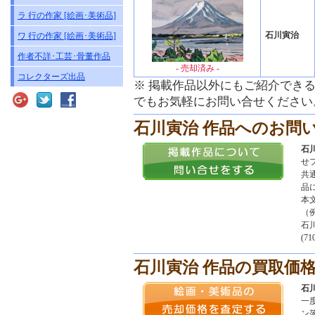
ラ 行の作家 [絵画･美術品]
石川寅治
ワ 行の作家 [絵画･美術品]
作者不詳･工芸･骨董作品
- 売却済み -
コレクターズ出品
※ 掲載作品以外にもご紹介でき
でもお気軽にお問い合せください
石川寅治 作品へのお問
石
せ
共
品
本
（
石
(71
石川寅治 作品の買取価
石
一
ン