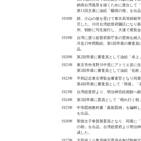
納画台湾風景を描くために渡台して「
第11回文展に油絵「驟雨の徴」を出
1918年
師、小山の後を受けて東京高等師範学
尽した。10月台湾総督府嘱託になり
州、朝鮮に写生旅行し、大連で展覧会
1919年
台湾に渡り総督府新庁舎の壁画を納入
月迄15年間勤続。第1回帝展の審査
品。
1920年
第2回帝展に審査員として油絵「卓上
1921年
東京市外滝野川中里にアトリエ並に住
第3回帝展に審査員として油絵「化粧
1922年
平和記念東京博覧会審査官となり同展
第4回帝展に審査員として「雨後」「
1923年
台湾総督府より、明治神宮絵画館へ献
1924年
第5回帝展に委員として「晴れ行く朝
1925年
中等図画教科書「最新図画」を編輯し
を出品。
1926年
聖徳太子奉賛展委員となり、同展に「
の朝」を出品。台湾総督府より明治神
成した。
1927年
文部省より教員検定委員会無試験検定