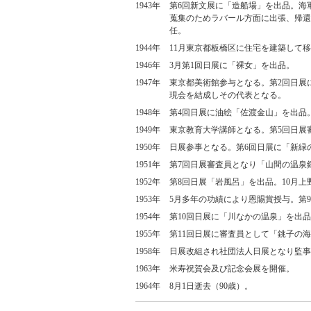
1943年
第6回新文展に「造船場」を出品。海
蒐集のためラバール方面に出張、帰還
任。
1944年
11月東京都板橋区に住宅を建築して
1946年
3月第1回日展に「裸女」を出品。
1947年
東京都美術館参与となる。第2回日展
現会を結成しその代表となる。
1948年
第4回日展に油絵「佐渡金山」を出品
1949年
東京教育大学講師となる。第5回日展
1950年
日展参事となる。第6回日展に「新緑
1951年
第7回日展審査員となり「山間の温泉
1952年
第8回日展「岩風呂」を出品。10月
1953年
5月多年の功績により恩賜賞授与。第
1954年
第10回日展に「川なかの温泉」を出
1955年
第11回日展に審査員として「銚子の
1958年
日展改組され社団法人日展となり監事
1963年
米寿祝賀会及び記念会展を開催。
1964年
8月1日逝去（90歳）。