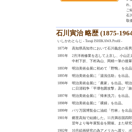
れ
ご
石
取
石川寅治 略歴 (1875-1964
いしかわとらじ - Toraji ISHIKAWA Profil -
1875年
高知県高知市において石川義忠の長男
1891年
2月洋画修業を志して上京し、小山正
中村下折、下村為山、岡精一筆の後輩
1893年
明治美術会展に初めて「野鴨」を出品
1895年
明治美術会展に「湯浅伍助」を出品。
1896年
明治美術会展に「農家」を出品。明治
に日清戦争「平壌包囲攻撃」及び「旅
1897年
明治美術会展に「帰来洗刀」を出品。
1898年
明治美術会展に「裸婦」を出品。
1899年
パリ万国博覧会に油絵「竹林」を出品
1901年
郷里高知で結婚した。11月満谷国四
翌年より毎年展覧会を開催。また研究
1902年
10月絵画研究の為アメリカへ渡り、