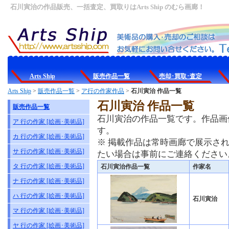
石川寅治の作品販売、一括査定、買取りはArts Ship のむら画廊！
Arts Ship
販売作品一覧
売却･買取･査定
Arts Ship
>
販売作品一覧
>
ア行の作家作品
>
石川寅治 作品一覧
石川寅治 作品一覧
販売作品一覧
石川寅治の作品一覧です。作品画
ア 行の作家 [絵画･美術品]
す。
カ 行の作家 [絵画･美術品]
※ 掲載作品は常時画廊で展示さ
サ 行の作家 [絵画･美術品]
たい場合は事前にご連絡ください
タ 行の作家 [絵画･美術品]
石川寅治作品一覧
作家名
ナ 行の作家 [絵画･美術品]
ハ 行の作家 [絵画･美術品]
石川寅治
マ 行の作家 [絵画･美術品]
ヤ 行の作家 [絵画･美術品]