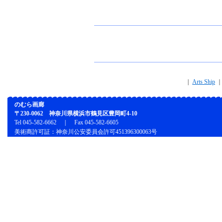
｜
Arts Ship
のむら画廊
〒230-0062 神奈川県横浜市鶴見区豊岡町4-10
Tel 045-582-6662 ｜ Fax 045-582-6605
美術商許可証：神奈川公安委員会許可451396300063号