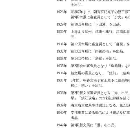
を出品。
1928年
昭和7年まで、朝香宮妃充子内親王殿
第9回帝展に審査員として「少女」を
1929年
第10回帝展に「下田港」を出品。
1930年
上海より蘇州、杭州へ旅行、江南風景
品。
1931年
第12回帝展に審査員として「凝視」
1932年
第13回帝展に「雨後の港」を出品。
1933年
第14回帝展に「瀞峡」を出品。
1935年
第2部会の審査員となり「造船所」を
1936年
新文展の委員となり、「鏡前」（臨時
1937年
3年間、朝香宮湛子女王殿下に絵画教
展に「憩い」を出品。
1938年
第2回新文展審査員となり「港」出品
撃」「鎮江攻略」の作戦記録画を描く
1939年
海軍省軍務局事務嘱託となる。第2回
1940年
支那事変に於る勤労により賜品及従軍
出品。
1942年
第5回新文展に「港」を出品。